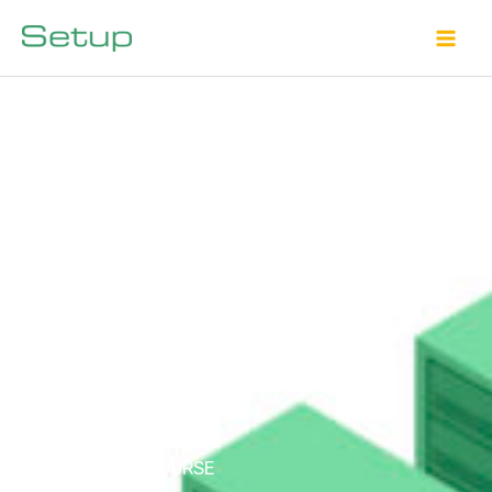
Vés
al
contingut
ON-DEMAND COURSE