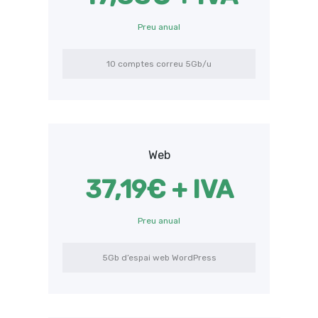
Preu anual
10 comptes correu 5Gb/u
Web
37,19€ + IVA
Preu anual
5Gb d’espai web WordPress